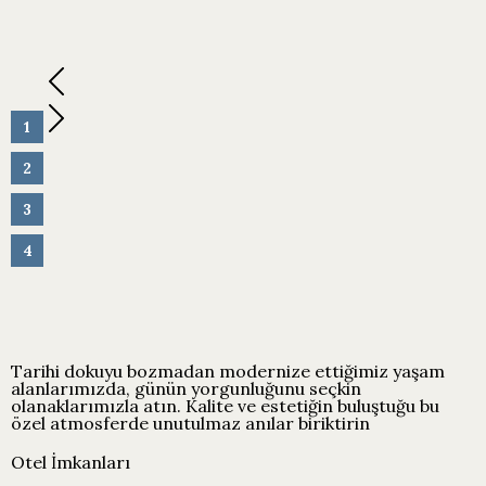
1
2
3
4
Tarihi dokuyu bozmadan modernize ettiğimiz yaşam
alanlarımızda, günün yorgunluğunu seçkin
olanaklarımızla atın. Kalite ve estetiğin buluştuğu bu
özel atmosferde unutulmaz anılar biriktirin
Otel İmkanları