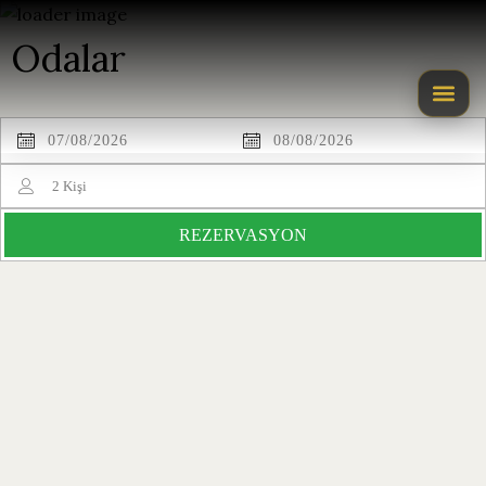
Odalar
2
Kişi
REZERVASYON
Double
Twin
Rooms
Rooms