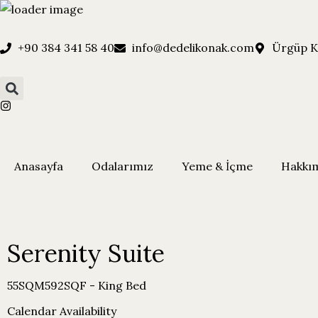
+90 384 341 58 40
info@dedelikonak.com
Ürgüp K
Anasayfa
Odalarımız
Yeme & İçme
Hakkı
Serenity Suite
55SQM592SQF - King Bed
Calendar Availability